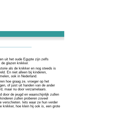
n uit het oude Egypte zijn zelfs
de glazen knikker.
storie als de knikker en nog steeds is
ld. En niet alleen bij kinderen,
amelen, ook in Nederland.
ren hoe graag ze, vroeger op het
gen, of juist uit handen van de ander
rd, maar nu door verzamelaars.
 door de jeugd en waarschijnlijk zullen
 kinderen zullen proberen zoveel
e verschieten. Iets waar ze hun verder
knikker, hoe klein hij ook is, een grote