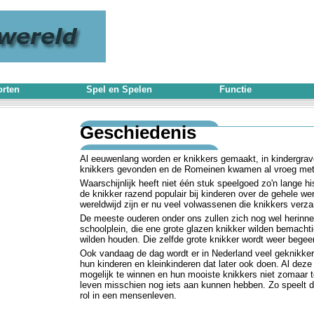
rten
Spel en Spelen
Functie
Geschiedenis
Al eeuwenlang worden er knikkers gemaakt, in kindergrave
knikkers gevonden en de Romeinen kwamen al vroeg met 
Waarschijnlijk heeft niet één stuk speelgoed zo'n lange hi
de knikker razend populair bij kinderen over de gehele were
wereldwijd zijn er nu veel volwassenen die knikkers verz
De meeste ouderen onder ons zullen zich nog wel herinne
schoolplein, die ene grote glazen knikker wilden bemachti
wilden houden. Die zelfde grote knikker wordt weer begee
Ook vandaag de dag wordt er in Nederland veel geknikkerd
hun kinderen en kleinkinderen dat later ook doen. Al deze
mogelijk te winnen en hun mooiste knikkers niet zomaar t
leven misschien nog iets aan kunnen hebben. Zo speelt de 
rol in een mensenleven.